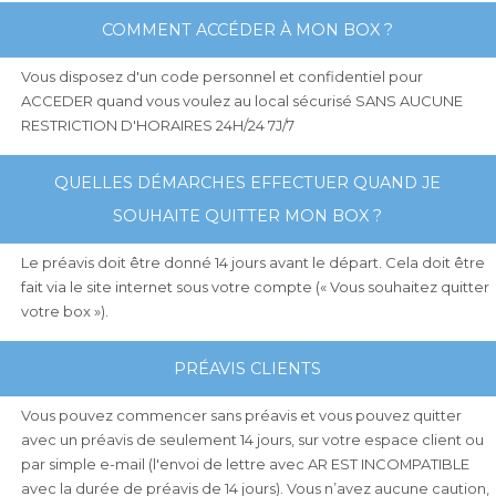
COMMENT ACCÉDER À MON BOX ?
Vous disposez d'un code personnel et confidentiel pour
ACCEDER quand vous voulez au local sécurisé SANS AUCUNE
RESTRICTION D'HORAIRES 24H/24 7J/7
QUELLES DÉMARCHES EFFECTUER QUAND JE
SOUHAITE QUITTER MON BOX ?
Le préavis doit être donné 14 jours avant le départ. Cela doit être
fait via le site internet sous votre compte (« Vous souhaitez quitter
votre box »).
PRÉAVIS CLIENTS
Vous pouvez commencer sans préavis et vous pouvez quitter
avec un préavis de seulement 14 jours, sur votre espace client ou
par simple e-mail (l'envoi de lettre avec AR EST INCOMPATIBLE
avec la durée de préavis de 14 jours). Vous n’avez aucune caution,