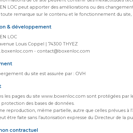
nformations de ce site peuvent contenir des inexactitudes te
N LOC peut apporter des améliorations ou des changements à 
toute remarque sur le contenu et le fonctionnement du site, s
on & développement
EN LOC
 avenue Louis Coppel | 74300 THYEZ
boxenloc.com - contact@boxenloc.com
ment
ergement du site est assurée par : OVH
t
s les pages du site www.boxenloc.com sont protégées par le Co
a protection des bases de données.
e reproduction, même partielle, autre que celles prévues à l’ar
ut être faite sans l’autorisation expresse du Directeur de la pu
non contractuel