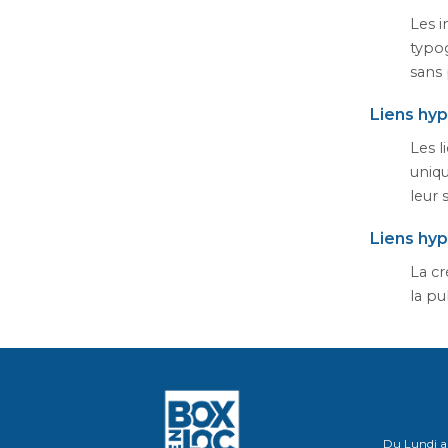
Les 
typo
sans 
Liens hyp
Les l
uniqu
leur 
Liens hy
La cr
la pu
Du Lundi au