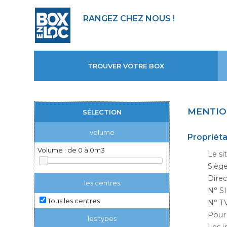
RANGEZ CHEZ NOUS !
TROUVER VOTRE BOX
MENTIO
SÉLECTION
volume
Propriéta
Volume : de 0 à 0m3
Le si
Siège
Direc
les centres
N° S
Tous les centres
N° T
Pour
les types