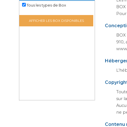
Les i
Tous les types de Box
BOX E
Pour 
AFFICHER LES BOX DISPONIBLES
Concepti
BOX 
910,
www.
Héberge
L’héb
Copyrigh
Toute
sur l
Aucun
ne pe
Contenu 