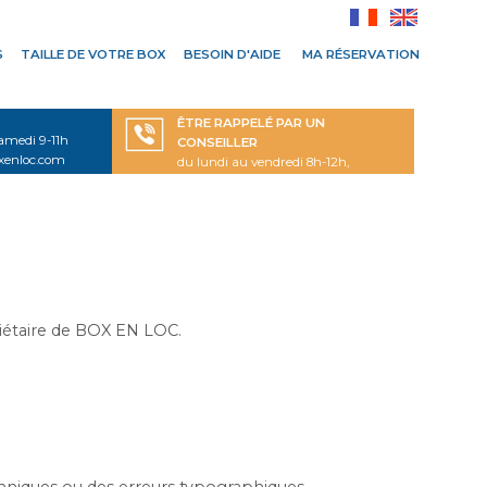
S
TAILLE DE VOTRE BOX
BESOIN D'AIDE
MA RÉSERVATION
ÊTRE RAPPELÉ PAR UN
samedi 9-11h
CONSEILLER
oxenloc.com
du lundi au vendredi 8h-12h,
14h-18h, et samedi 9h-11h
riétaire de BOX EN LOC.