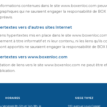
informations contenues dans le site www.boxenloc.com peuve
graphiques qui ne sauraient engager la responsabilité de BO
préavis.
ertextes vers d’autres sites Internet
iens hypertextes mis en place dans le site www.boxenloc.com 
ement à titre informatif et ni leur contenu, ni les liens qu’ils
sont apportés ne sauraient engager la responsabilité de BOX
pertextes vers www.boxenloc.com
éation de liens vers le site www.boxenloc.com ne peut être ef
blication.
HORAIRES
SIEGE THYEZ
 Vendredi 8h-12h et 14h-18h, le
910 avenue Louis Coppel