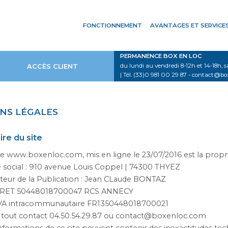
FONCTIONNEMENT
AVANTAGES ET SERVICE
PERMANENCE BOX EN LOC
ACCÈS CLIENT
du lundi au vendredi 8-12h et 14-18h, 
| Tél. (33)0 981 00 29 87 - contact@b
NS LÉGALES
ire du site
te www.boxenloc.com, mis en ligne le 23/07/2016 est la prop
 social : 910 avenue Louis Coppel | 74300 THYEZ
teur de la Publication : Jean CLaude BONTAZ
IRET 50448018700047 RCS ANNECY
VA intracommunautaire FR1350448018700021
 tout contact 04.50.54.29.87 ou contact@boxenloc.com